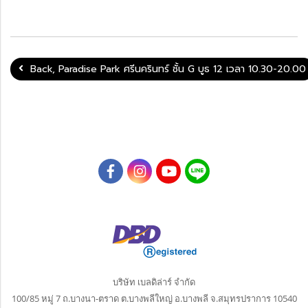
Back, Paradise Park ศรีนครินทร์ ชั้น G บูธ 12 เวลา 10.30-20.00
บริษัท เบลดิล่าร์ จำกัด
100/85 หมู่ 7 ถ.บางนา-ตราด ต.บางพลีใหญ่
อ.บางพลี จ.สมุทรปราการ 10540