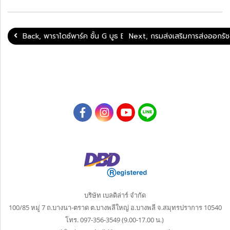
Back, พาราไดซ์พาร์ค ชั้น G บูธ B7 บริเวณด้านหน้าสเวเซ่น
Next, กรมส่งเสริมการส่งออกรั
บริษัท เบลดิล่าร์ จำกัด
100/85 หมู่ 7 ถ.บางนา-ตราด ต.บางพลีใหญ่
อ.บางพลี จ.สมุทรปราการ 10540
โทร. 097-356-3549 (9.00-17.00 น.)